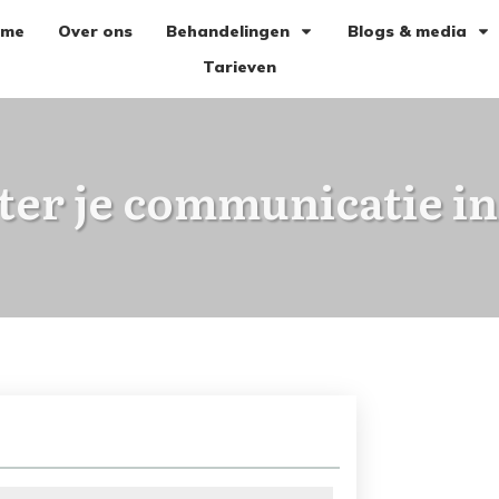
ome
Over ons
Behandelingen
Blogs & media
Tarieven
er je communicatie in 