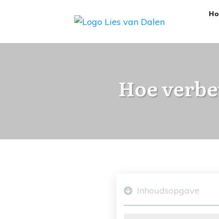
H
Hoe verbet
Inhoudsopgave